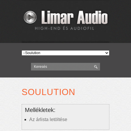
SOULUTION
Mellékletek:
Az árlista letöltése