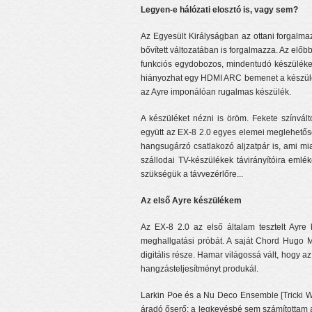
Legyen-e hálózati elosztó is, vagy sem?
Az Egyesült Királyságban az ottani forgalmaz
bővített változatában is forgalmazza. Az előbb
funkciós egydobozos, mindentudó készüléket
hiányozhat egy HDMI ARC bemenet a készülékr
az Ayre imponálóan rugalmas készülék.
A készüléket nézni is öröm. Fekete színvál
együtt az EX-8 2.0 egyes elemei meglehetőse
hangsugárzó csatlakozó aljzatpár is, ami mi
szállodai TV-készülékek távirányítóira eml
szükségük a távvezérlőre...
Az első Ayre készülékem
Az EX-8 2.0 az első általam tesztelt Ayr
meghallgatási próbát. A saját Chord Hugo Ms
digitális része. Hamar világossá vált, hogy a
hangzásteljesítményt produkál.
Larkin Poe és a Nu Deco Ensemble [Tricki Wo
áradó őserő: a legkevésbé sem számítottam a