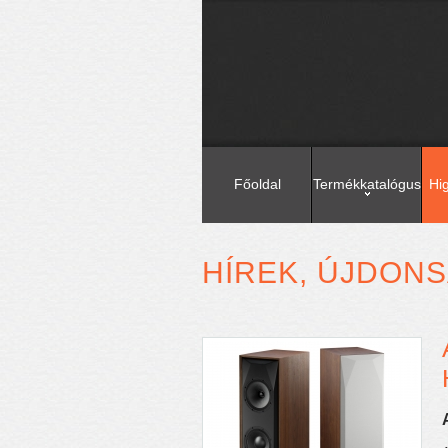
Főoldal
Termékkatalógus
Hi
HÍREK, ÚJDON