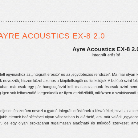
AYRE ACOUSTICS EX-8 2.0
Ayre Acoustics EX-8 2.
integrált erősítő
ett egymáshoz az „integrált erősítő” és az „egydobozos rendszer”. Ma már olyan 
nevezzük, hiszen közel azonos a kiépítettségük és funkciójuk. A belépő szint fele
lójában már csak egy pár hangsugárzót kell csatlakoztatnunk és csak azért ne
igen sok felhasználó idegenkedik az ilyen eszközöktől, miközben a szokásosnál tö
eljesen ésszerűen nevezi a gyártó integrált erősítőnek a készüléket, mivel az a term
abb elemek beépítésével olyan változatban is elérhető, ami már valódi „egydob
e”, de egy olyan szokatlanul rugalmasan alakítható és működő szerkezet, amel