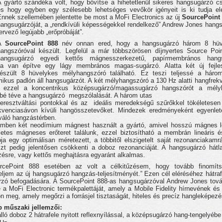
A gyártó szándéka volt, hogy bővítse a hihetetlenül sikeres hangsugárzó cs
és hogy egyben egy szélesebb lehetséges vevőkör igényeit is ki tudja elé
Ennek szellemében jelentette be most a MoFi Electronics az új
SourcePoint
hangsugárzóját, a „rendkívüli képességekkel rendelkező” Andrew Jones hang
ervező legújabb „erőpróbáját”.
A
SourcePoint 888
név onnan ered, hogy a hangsugárzó három 8 hüv
hangszóróval készült. Legfelül a már többszörösen díjnyertes Source Poi
hangsugárzó egyedi kettős mágnesszerkezetű, papírmembrános hangs
ába van építve egy lágy membrános magas-sugárzó. Alatta két új fejle
észült 8 hüvelykes mélyhangszóró található. Ez teszi teljessé a háro
mikus padlón áll hangsugárzót. A két mélyhangszóró a 130 Hz alatti hangfrek
ve ezzel a koncentrikus középsugárzó/magassugárzó hangszórót a mély
bbé téve a hangsugárzó
megszólalását. A három utas
eresztváltási pontokkal és az
ideális meredekségű szűrőkkel tökéletese
frekvenciasávon kívüli hangösszetevőket. Mindezek eredményeként egyenl
eváló hangzástérben.
ben két neodímium mágnest használt a gyártó, amivel hosszú mágnes lég
nletes mágneses erőteret találunk, ezzel biztosítható a membrán lineáris 
 egy optimálisan méretezett, a többitől elszigetelt saját rezonanciakamrá
zt pedig jelentősen csökkenti a doboz rezonanciáját. A hangsugárzó hátla
zésre, vagy kettős meghajtásra egyaránt alkalmas.
rcePoint 888 esetében az volt a célkitűzésem, hogy tovább finomíts
m az új hangsugárzó hangzás-teljesítményét.” Ezen cél eléréséhez hátrafele 
rzó befogadására. A SourcePoint 888-as hangsugárzóval Andrew Jones tovább
 a MoFi Electronic termékpalettáját, amely a Mobile Fidelity hírnevének és 
 meg, amely megőrzi a forrásjel tisztaságát, hiteles és precíz hangleképezés
b műszaki jellemzői:
 álló doboz 2 hátrafele nyitott reflexnyílással, a középsugárzó hang-tengelyéb