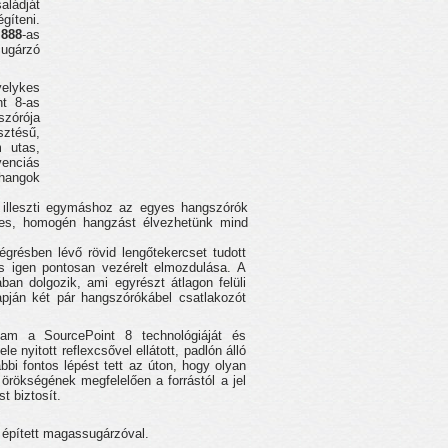
aládját
gíteni.
 888
-as
sugárzó
elykes
nt 8-as
zórója
sztésű,
m utas,
venciás
hangok
n illeszti egymáshoz az egyes hangszórók
etes, homogén hangzást élvezhetünk mind
résben lévő rövid lengőtekercset tudott
és igen pontosan vezérelt elmozdulása. A
ban dolgozik, ami egyrészt átlagon felüli
pján két pár hangszórókábel csatlakozót
am a SourcePoint 8 technológiáját és
nyitott reflexcsővel ellátott, padlón álló
i fontos lépést tett az úton, hogy olyan
örökségének megfelelően a forrástól a jel
t biztosít.
e épített magassugárzóval.