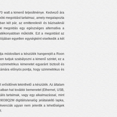
70 watt a kimenő teljesítménye. Kedvező ára
rnöki megoldást tartalmaz, amely megalapozta
an két pár, az emittereiknél és bázisaiknál
nöki megoldás egy egészséges alternatíva a
atékonyabban működik. Ezt a megoldást az
alójában egyetlen egységként viselkedik a két
dja módosítani a készülék hangerejét a Roon
en tudjuk szabályozni a kimenő szintet, ez a
aszimmetrikus kimenetet egyaránt biztosít és
számára előnyös pontja, hogy szimmetrikus és
erősítőnek tekinthető a készülék. Az általam
orlatban hat további bemenetet (Ethernet, USB,
ális tartalmak, vagy egy alkalmazással, mint
038Q2M digitális/analóg jelátalakító lapka,
frekvenciák ugyan nem jelentik a lehetőségek
t.