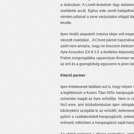
a dobozban: A Lovell-testvérek lágy dallam
szelídebb arcát. Egész este zenét hallgatha
minden pillanat a zene varázslatos világát t
kezdte.
Ilyen kiváló alapokról indulva ideje volt me
okozott csalódást... A Chord párost használva
azért nem annyira, hogy ne érezzem életszer
Ayre Acoustics EX-8 2.0 a kivételes képessé
Frahm zongorajátéka ugyanolyan finoman sejle
az erő és a gyengédség egyszerre is jelen leh
Kitartó partner
Igen érdekesnek találtam azt is, hogy milyen k
a legtöbbször a Kudos Titan 505s hangsugárzó
szívembe magát az Ayre erősítője. Nem is cs
No1-esre, ami köztudomásúan igen válogatós,
bárányként szolgálta ki az erősítőt, kelle
gyűrni a csatlakoztatott hangsugárzót, sokka
erényeit, miközben a hangsugárzó saját hang