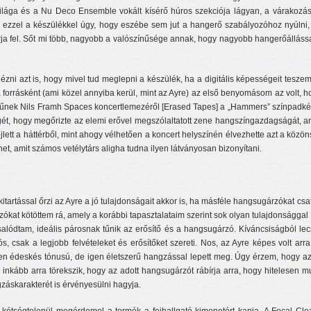
világa és a Nu Deco Ensemble vokált kísérő húros szekciója lágyan, a várakozá
t ezzel a készülékkel úgy, hogy eszébe sem jut a hangerő szabályozóhoz nyúlni,
árja fel. Sőt mi több, nagyobb a valószínűsége annak, hogy nagyobb hangerőálláss
gnézni azt is, hogy mivel tud meglepni a készülék, ha a digitális képességeit tes
 forrásként (ami közel annyiba kerül, mint az Ayre) az első benyomásom az volt, ho
űnek Nils Framh Spaces koncertlemezéről [Erased Tapes] a „Hammers” színpadképét.
gét, hogy megőrizte az elemi erővel megszólaltatott zene hangszíngazdagságát, ami
tt a háttérből, mint ahogy vélhetően a koncert helyszínén élvezhette azt a közön
et, amit számos vetélytárs aligha tudna ilyen látványosan bizonyítani.
itartással őrzi az Ayre a jó tulajdonságait akkor is, ha másféle hangsugárzókat csa
kat kötöttem rá, amely a korábbi tapasztalataim szerint sok olyan tulajdonsággal
alódtam, ideális párosnak tűnik az erősítő és a hangsugárzó. Kíváncsiságból le
 csak a legjobb felvételeket és erősítőket szereti. Nos, az Ayre képes volt arr
mesen édeskés tónusú, de igen életszerű hangzással lepett meg. Úgy érzem, hogy 
l inkább arra törekszik, hogy az adott hangsugárzót rábírja arra, hogy hitelesen
záskarakterét is érvényesülni hagyja.