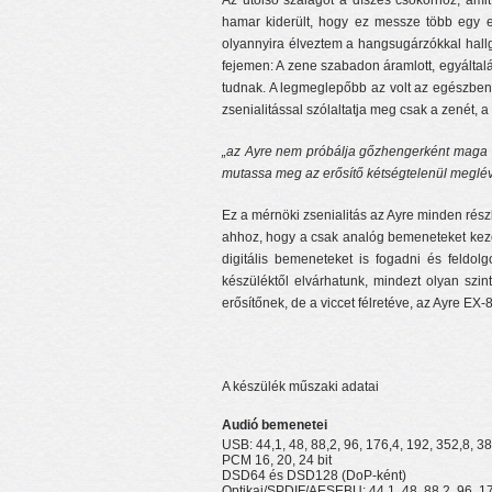
Az utolsó szalagot a díszes csokorhoz, ami
hamar kiderült, hogy ez messze több egy eg
olyannyira élveztem a hangsugárzókkal hallg
fejemen: A zene szabadon áramlott, egyáltalán
tudnak. A legmeglepőbb az volt az egészben, 
zsenialitással szólaltatja meg csak a zenét,
„az Ayre nem próbálja gőzhengerként maga alá
mutassa meg az erősítő kétségtelenül meglév
Ez a mérnöki zsenialitás az Ayre minden részl
ahhoz, hogy a csak analóg bemeneteket kezelni
digitális bemeneteket is fogadni és feldol
készüléktől elvárhatunk, mindezt olyan szi
erősítőnek, de a viccet félretéve, az Ayre EX-
A készülék műszaki adatai
Audió bemenetei
USB: 44,1, 48, 88,2, 96, 176,4, 192, 352,8, 3
PCM 16, 20, 24 bit
DSD64 és DSD128 (DoP-ként)
Optikai/SPDIF/AESEBU: 44,1, 48, 88,2, 96, 1