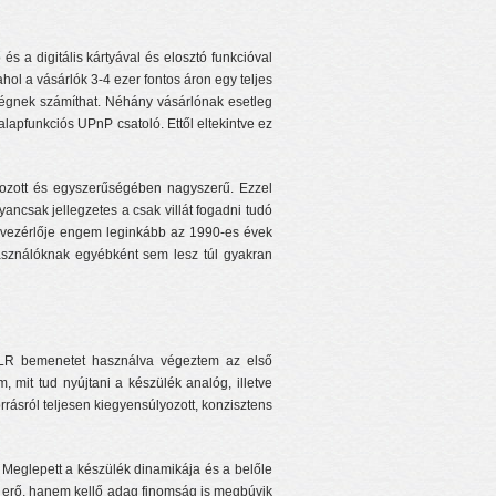
s a digitális kártyával és elosztó funkcióval
ahol a vásárlók 3-4 ezer fontos áron egy teljes
ségnek számíthat. Néhány vásárlónak esetleg
apfunkciós UPnP csatoló. Ettől eltekintve ez
lgozott és egyszerűségében nagyszerű. Ezzel
ncsak jellegzetes a csak villát fogadni tudó
távvezérlője engem leginkább az 1990-es évek
használóknak egyébként sem lesz túl gyakran
 XLR bemenetet használva végeztem az első
 mit tud nyújtani a készülék analóg, illetve
rrásról teljesen kiegyensúlyozott, konzisztens
 Meglepett a készülék dinamikája és a belőle
k erő, hanem kellő adag finomság is megbúvik