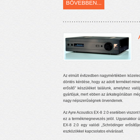
BŐVEBBEN...
Az elmúlt évtizedben nagymértékben közeled
döntés kérdése, hogy az adott terméket minek 
erősítő” készüléket találunk, amelyhez va
gyártójuk, mert ebben az árkategóriában még 
nagy népszerűségnek örvendenek.
Az Ayre Acoustics EX-8 2.0 esetében viszont t
ez a termékmegnevezés jelöl. Ugyanakkor új
EX-8 2.0 egy valódi „Schrödinger erősítőj
eszközökkel kapcsolatos elvárásait.