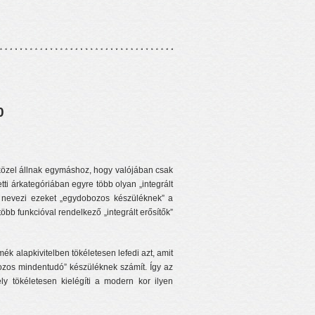
0
közel állnak egymáshoz, hogy valójában csak
tti árkategóriában egyre több olyan „integrált
m nevezi ezeket „egydobozos készüléknek” a
bb funkcióval rendelkező „integrált erősítők”
ék alapkivitelben tökéletesen lefedi azt, amit
ozos mindentudó” készüléknek számít. Így az
y tökéletesen kielégíti a modern kor ilyen