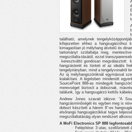
t
található, amelynek tengelyközéppontj
kifejezetten ehhez a hangsugárzóhoz k
kimagaslóan jó mélyhang átvitelű és dina
tartományt szólaltatja meg, mentesít
megszólalta-tásától, ezzel transzparense
keresztváltó gondosan megválasztott
k
hangzásterét és tünteti el az ideális 
tengelyirányban, mind a tengelyvonalról l
Az új mélyhangszóróknál egymással szem
kialakítani. A légrésben mindenütt egye
SourcePoint 888-as mindegyik hangszórója
merevséget biztosít a doboznak, másrés
találunk, így a hangsugárzó kettős kábele
Andrew Jones szavait idézve: “A Sou
hangzásminőségét és egyben meg is növelje
dobozt készített a három 8”-es hangsugá
elsőrangú hangsugárzókkal tegye teljessé
megszólaltatásáig olyan rendszert alkosson
A MoFi Electronics SP 888 legfontosab
·
Felépítése: 3 utas, szellőztetett