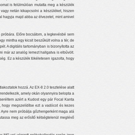
somat is felülmúlóan mutatta meg a készülék
 vagy netán kikapcsolni a készüléket, hiszen
al hagyja majd abba az élvezetet, mint amivel
zem próbára. Előre bocsátom, a legkevésbé sem
gy mintha egy kicsit beszűkült volna a tér, de
 A digitális tartományban is bizonyította az
 már az analóg lemezt hallgatva is elbűvölt.
ség. Ez a készülék tökéletesen igazolta, hogy
tlakoztatok hozzá. Az EX-8 2.0 tesztelése alatt
 rendelkezik, amely okán olyannyira belopta a
cseréltem azért a Kudost egy pár Focal Kanta
a, hogy megszelídítse ezt a vadócot és kezes
az Ayre nem próbálja gőzhengerként maga alá
 mutassa meg az erősítő kétségtelenül meglévő