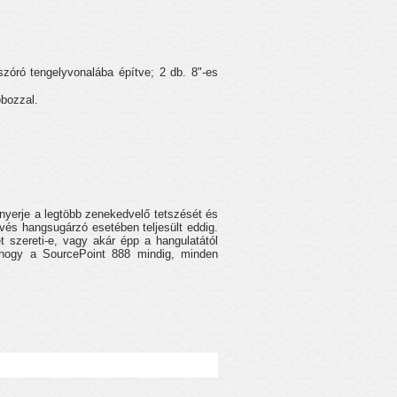
óró tengelyvonalába építve; 2 db. 8"-es
obozzal.
nyerje a legtöbb zenekedvelő tetszését és
evés hangsugárzó esetében teljesült eddig.
t szereti-e, vagy akár épp a hangulatától
k, hogy a SourcePoint 888 mindig, minden