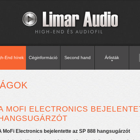
gh-End hírek
Céginformáció
Second hand
Árlisták
SÁGOK
A MOFI ELECTRONICS BEJELENTET
HANGSUGÁRZÓT
A MoFi Electronics bejelentette az SP 888 hangsugárzót