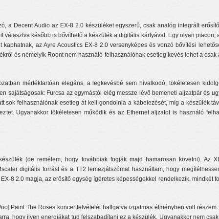
ó, a Decent Audio az EX-8 2.0 készüléket egyszerű, csak analóg integrált erősítő é
it választva később is bővíthető a készülék a digitális kártyával. Egy olyan piacon, 
 kaphatnak, az Ayre Acoustics EX-8 2.0 versenyképes és vonzó bővítési lehető
ől és némelyik Roont nem használó felhasználónak esetleg kevés lehet a csak al
tozatban mértéktartóan elegáns, a legkevésbé sem hivalkodó, tökéletesen kido
n sajátságosak: Furcsa az egymástól elég messze lévő bemeneti aljzatpár és ugya
att sok felhasználónak esetleg át kell gondolnia a kábelezését, míg a készülék 
ékeztet. Ugyanakkor tökéletesen működik és az Ethernet aljzatot is használó fel
e készülék (de remélem, hogy továbbiak fogják majd hamarosan követni). Az
caler digitális forrást és a TT2 lemezjátszómat használtam, hogy megítélhessem,
z EX-8 2.0 magja, az erősítő egység ígéretes képességekkel rendelkezik, mindkét fo
o] Paint The Roses koncertfelvételét hallgatva izgalmas élményben volt részem.
rra, hogy ilyen energiákat tud felszabadítani ez a készülék. Ugyanakkor nem csa