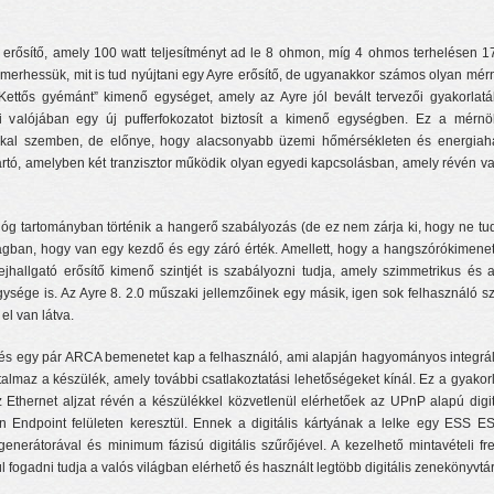
ó erősítő, amely 100 watt teljesítményt ad le 8 ohmon, míg 4 ohmos terhelésen 1
ismerhessük, mit is tud nyújtani egy Ayre erősítő, de ugyanakkor számos olyan mé
Kettős gyémánt” kimenő egységet, amely az Ayre jól bevált tervezői gyakorlatáb
, ami valójában egy új pufferfokozatot biztosít a kimenő egységben. Ez a mér
kal szemben, de előnye, hogy alacsonyabb üzemi hőmérsékleten és energiah
yártó, amelyben két tranzisztor működik olyan egyedi kapcsolásban, amely révén v
óg tartományban történik a hangerő szabályozás (de ez nem zárja ki, hogy ne tu
ágban, hogy van egy kezdő és egy záró érték. Amellett, hogy a hangszórókimenet
jhallgató erősítő kimenő szintjét is szabályozni tudja, amely szimmetrikus és 
ysége is. Az Ayre 8. 2.0 műszaki jellemzőinek egy másik, igen sok felhasználó 
el van látva.
s egy pár ARCA bemenetet kap a felhasználó, ami alapján hagyományos integrált 
 tartalmaz a készülék, amely további csatlakoztatási lehetőségeket kínál. Ez a gyak
z Ethernet aljzat révén a készülékkel közvetlenül elérhetőek az UPnP alapú digit
ndpoint felületen keresztül. Ennek a digitális kártyának a lelke egy ESS ES9
l generátorával és minimum fázisú digitális szűrőjével. A kezelhető mintavételi 
l fogadni tudja a valós világban elérhető és használt legtöbb digitális zenekönyvtár