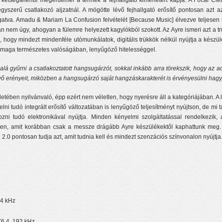
t kétségtelenül megérdemel a termék a fejhallgató kimenetért kapja. A Focal Cle
yszerű csatlakozó aljzatnál. A mögötte lévő fejhallgató erősítő pontosan azt 
atva. Amadu & Mariam La Confusion felvételét [Because Music] élvezve teljesen 
 nem úgy, ahogyan a fülemre helyezett kagylókból szokott. Az Ayre ismeri azt a trü
hogy mindezt mindenféle utómunkálatok, digitális trükkök nélkül nyújtja a készülék
 a maga természetes valóságában, lenyűgöző hitelességgel.
 gyűrni a csatlakoztatott hangsugárzót, sokkal inkább arra törekszik, hogy az ad
ő erényeit, miközben a hangsugárzó saját hangzáskarakterét is érvényesülni hagy
etében nyilvánvaló, épp ezért nem véletlen, hogy nyerésre áll a kategóriájában. A
 tudó integrált erősítő változatában is lenyűgöző teljesítményt nyújtson, de mi t
gozni tudó elektronikával nyújtja. Minden kényelmi szolgáltatással rendelkezi
nten, amit korábban csak a messze drágább Ayre készülékektől kaphattunk meg. E
8 2.0 pontosan tudja azt, amit tudnia kell és mindezt szenzációs színvonalon nyújtja
84 kHz
76,4, 192 kHz