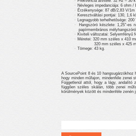
·
Frekvencia átvitele: 32 Hz – 30 
·
Névleges impedanciája: 6 ohm /
·
Érzékenysége: 87 dB/2,83 V/1m
·
Keresztváltási pontjai: 130, 1,6 
·
Legnagyobb terhelhetősége: 200
·
Hangszóró készlete: 1,25"-es 
papírmembrános mélyhangszóró
·
Kiviteli változatai: Selyemfényű 
·
Méretei: 320 mm széles x 410 m
320 mm széles x 425 
·
Tömege: 43 kg.
A SourcePoint 8 és 10 hangsugárzókhoz ha
hogy minden műfajon, mindenféle zenei stí
Függetlenül attól, hogy a lágy, andalító
függően széles skálán, több zenei műfaj
körülmények között és mindenféle zenén jó