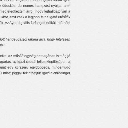
ar MG-vel végzett próbahallgatás során igen
az édeskés, de nemes hangzást nyújtja, amit
megfeledkeztem arról, hogy fejhallgató van a
kköt, amit csak a legjobb fejhallgató erősítők
. Az Ayre digitális furfangok nélkül, mérnöki
ott hangsugárzót rábírja arra, hogy hitelesen
ja.”
 lelke, az erősítő egység önmagában is elég jó
agadás, az igazi csodát teljes kiépítésében, a
k, amit egy korszerű egydobozos, mindentudó
miatt joggal tekinthetjük igazi Schrödinger
.