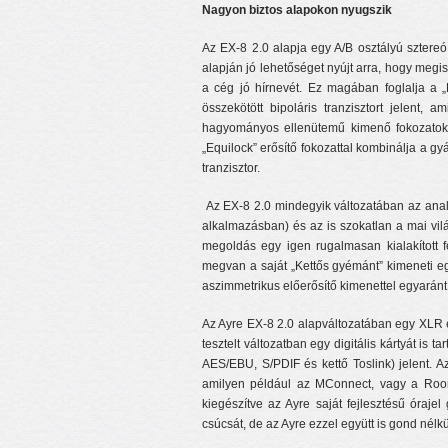
Nagyon biztos alapokon nyugszik
Az EX-8 2.0 alapja egy A/B osztályú sztere
alapján jó lehetőséget nyújt arra, hogy meg
a cég jó hírnevét. Ez magában foglalja a „
összekötött bipoláris tranzisztort jelent
hagyományos ellenütemű kimenő fokozatok
„Equilock” erősítő fokozattal kombinálja a g
tranzisztor.
Az EX-8 2.0 mindegyik változatában az anal
alkalmazásban) és az is szokatlan a mai vil
megoldás egy igen rugalmasan kialakított fe
megvan a saját „Kettős gyémánt” kimeneti eg
aszimmetrikus előerősítő kimenettel egyaránt 
Az Ayre EX-8 2.0 alapváltozatában egy XLR é
tesztelt változatban egy digitális kártyát is
AES/EBU, S/PDIF és kettő Toslink) jelent. A
amilyen például az MConnect, vagy a Roon E
kiegészítve az Ayre saját fejlesztésű óraje
csúcsát, de az Ayre ezzel együtt is gond nélkü