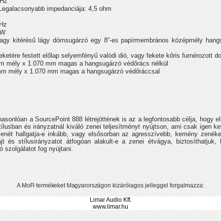
kHz
 Legalacsonyabb impedanciája: 4,5 ohm
kHz
 W
nagy kitérésű lágy dómsugárzó egy 8”-es papírmembrános középmély hangsz
feketére festett előlap selyemfényű valódi dió, vagy fekete kőris furnérozott d
m mély x 1.070 mm magas a hangsugárzó védőrács nélkül
mm mély x 1.070 mm magas a hangsugárzó védőráccsal
sonlóan a SourcePoint 888 létrejöttének is az a legfontosabb célja, hogy el
lusban és irányzatnál kiváló zenei teljesítményt nyújtson, ami csak igen k
 zenét hallgatja-e inkább, vagy elsősorban az agresszívebb, kemény zenéke
t és stílusirányzatot átfogóan alakult-e a zenei étvágya, biztosíthatju
 szolgálatot fog nyújtani.
A MoFi termékeket Magyarországon
kizárólagos jelleggel forgalmazza:
Limar Audio Kft.
www.limar.hu